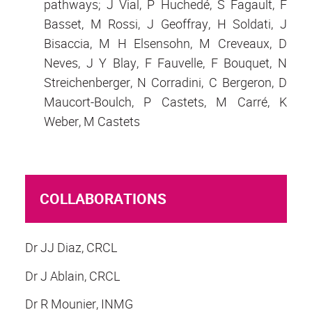
pathways; J Vial, P Huchedé, S Fagault, F
Basset, M Rossi, J Geoffray, H Soldati, J
Bisaccia, M H Elsensohn, M Creveaux, D
Neves, J Y Blay, F Fauvelle, F Bouquet, N
Streichenberger, N Corradini, C Bergeron, D
Maucort-Boulch, P Castets, M Carré, K
Weber, M Castets
COLLABORATIONS
Dr JJ Diaz, CRCL
Dr J Ablain, CRCL
Dr R Mounier, INMG