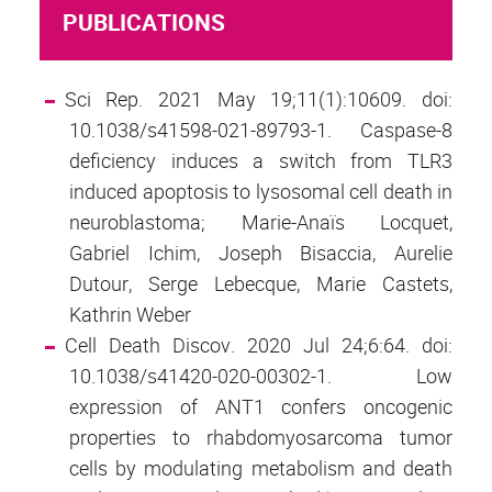
PUBLICATIONS
Sci Rep. 2021 May 19;11(1):10609. doi:
10.1038/s41598-021-89793-1. Caspase-8
deficiency induces a switch from TLR3
induced apoptosis to lysosomal cell death in
neuroblastoma; Marie-Anaïs Locquet,
Gabriel Ichim, Joseph Bisaccia, Aurelie
Dutour, Serge Lebecque, Marie Castets,
Kathrin Weber
Cell Death Discov. 2020 Jul 24;6:64. doi:
10.1038/s41420-020-00302-1. Low
expression of ANT1 confers oncogenic
properties to rhabdomyosarcoma tumor
cells by modulating metabolism and death